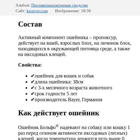
Альбом:
Противопаразитарные средства
Сайт:
kronvet.com
Изображение: 18/36
Состав
Активный компонент ошейника – пропоксур,
действует на вшей, взрослых блох, на личинок блох,
находящихся в окружающей питомца среде, а также
на иксодовых клещей.
Свойства:
✔
ошейник для кошек и собак
✔
длина ошейника: 38см
✔
с 3-х месячного возраста животного
✔
срок годности 5 лет
✔
производитель Bayer, Германия
Как действует ошейник
®
Ошейник Больфо
надевают на собаку или кошку 1
раз перед сезоном активности иксодовых (лесных)
клещей, когда температура держится чуть выше 0